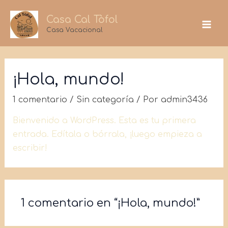
Ir
Casa Cal Tòfol
al
Casa Vacacional
Ma
contenido
Me
¡Hola, mundo!
1 comentario
/
Sin categoría
/ Por
admin3436
Bienvenido a WordPress. Esta es tu primera
entrada. Edítala o bórrala, ¡luego empieza a
escribir!
1 comentario en “¡Hola, mundo!”